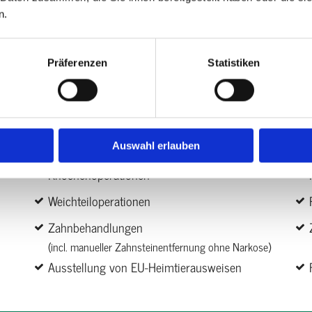
Röntgen, Ultaschall, EKG und Blutdruckmessungen gehöre
n.
Unsere Leistungen in der Übers
Präferenzen
Statistiken
Impfungen
Digitales Röntgen
Offizielles HD-Röntgen
Auswahl erlauben
Knochenoperationen
Weichteiloperationen
Zahnbehandlungen
(incl. manueller Zahnsteinentfernung ohne Narkose)
Ausstellung von EU-Heimtierausweisen