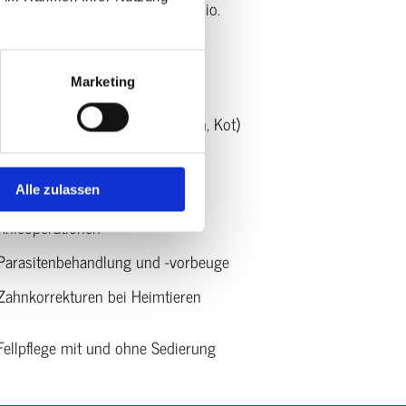
n natürlich zu unserem Portfolio.
icht
Marketing
Laboruntersuchungen (Blut, Urin, Kot)
Ultraschall
Blutdruckmessungen
Alle zulassen
Knieoperationen
Parasitenbehandlung und -vorbeuge
Zahnkorrekturen bei Heimtieren
Fellpflege mit und ohne Sedierung