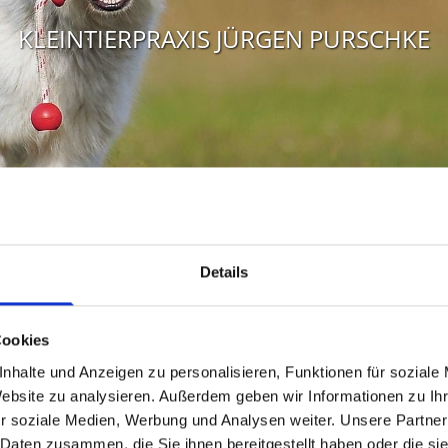
KLEINTIERPRAXIS JÜRGEN PURSCHKE
Details
n der Kleintierpraxis Jürge
Cookies
nhalte und Anzeigen zu personalisieren, Funktionen für soziale
Wir bieten Ihnen umfassende Leistungen einer kurativen 
Website zu analysieren. Außerdem geben wir Informationen zu I
r soziale Medien, Werbung und Analysen weiter. Unsere Partner
Knochenchirurgie, Labordiagnostik, Zahnbehandlung u
 Daten zusammen, die Sie ihnen bereitgestellt haben oder die s