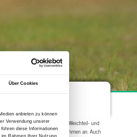
Über Cookies
n Purschke
 Medien anbieten zu können
Kleintierpaxis in den Bereichen Weichteil- und
hrer Verwendung unserer
 führen diese Informationen
nd verschiedener Vorsorgemaßnahmen an. Auch
ie im Rahmen Ihrer Nutzung