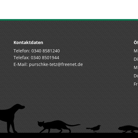
Kontaktdaten
Ö
Telefon:
0340 8581240
M
Telefax: 0340 8501944
D
E-Mail:
purschke-tetz@freenet.de
M
D
F