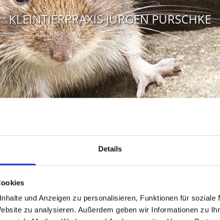
KLEINTIERPRAXIS JÜRGEN PURSCHKE
KLEINTIERPRAXIS JÜRGEN PURSCHKE
Details
erpraxis Jürgen Purschke i
Cookies
nhalte und Anzeigen zu personalisieren, Funktionen für soziale
Website zu analysieren. Außerdem geben wir Informationen zu I