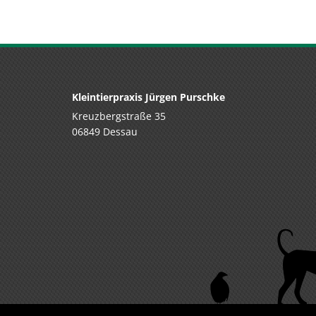
I
S
C
Kleintierpraxis Jürgen Purschke
Kreuzbergstraße 35
06849 Dessau
H
E
N
F
R