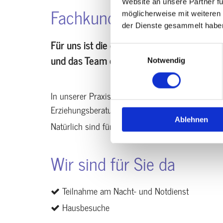
I
Website an unsere Partner fü
Fachkundige medizinische 
möglicherweise mit weiteren
H
der Dienste gesammelt habe
Für uns ist die oberste Priorität, dass Sie
R
Einwilligungsauswahl
und das Team der Kleintierpraxis Jürgen 
Notwendig
E
In unserer Praxis bieten wir Ihnen umfangreiche
M
Erziehungsberatung. Auch eine stationäre Aufnah
Ablehnen
Natürlich sind für Ausnahmefälle auch Hausbes
T
Wir sind für Sie da
I
E
Teilnahme am Nacht- und Notdienst

Hausbesuche

R