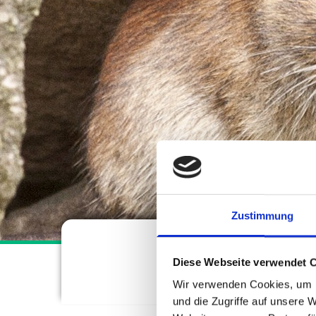
I
R
H
E
L
F
Zustimmung
E
Kleinti
Diese Webseite verwendet 
N
Wir verwenden Cookies, um I
und die Zugriffe auf unsere 